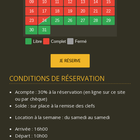
09
10
11
12
13
14
15
16
17
18
19
20
21
22
23
24
25
26
27
28
29
30
31
Libre
Complet
Fermé
JE RÉSERVE
CONDITIONS DE RÉSERVATION
Acompte : 30% à la réservation (en ligne sur ce site
ou par chèque)
Solde : sur place à la remise des clefs
Location à la semaine : du samedi au samedi
Arrivée : 16h00
Départ : 10h00