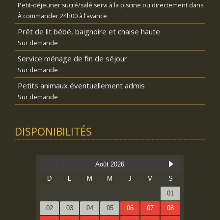
Petit-déjeuner sucré/salé servi à la piscine ou directement dans un 
À commander 24h00 à l’avance
Prêt de lit bébé, baignoire et chaise haute
Sur demande
Service ménage de fin de séjour
Sur demande
Petits animaux éventuellement admis
Sur demande
DISPONIBILITÉS
Août 2026
D
L
M
M
J
V
S
01
02
03
04
05
06
07
08